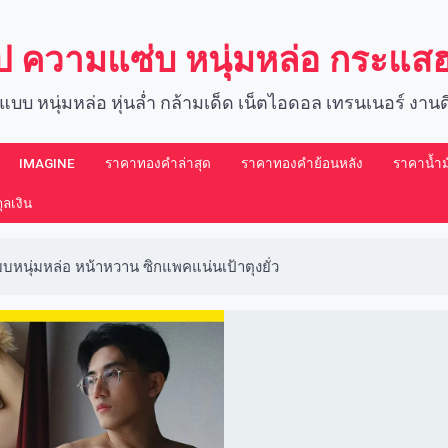
์ป ความแซ่บ หนุ่มหล่อ กระแ
แบบ หนุ่มหล่อ หุ่นล่ำ กล้ามเด็ด เน็ตไอดอล เทรนเนอร์ งา
IMAGINE​
ราคาทองคำล่าสุด
ราคาทองคำย้อนหลัง
ราคาน้ำมั
ลเงิน
หนุ่มหล่อ หน้าหวาน ซิกแพคแน่นเป้าตุงยั่ว