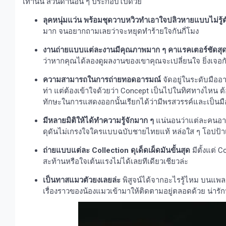
เท่านั้น ส่วนด้านอื่น ๆ ประกอบไปด้วย
ลุคหนุ่มแว่น
พร้อมชุดวาบหวิวทำเอาใจปลิวหายแบบไม่รู้ต
มาก จนอยากถามเลยว่าจะหยุดทำร้ายใจกันกี่โมง
งานถ่ายแบบแต่ละงานมีคุณภาพมาก ๆ
คาแรคเตอร์ชัดสุด
ว่าหากคุณได้ลองดูผลงานของเขาคุณจะเปลี่ยนใจ ยิ่งเจอกั
ความสามารถในการถ่ายทอดอารมณ์
จัดอยู่ในระดับมืออ
ท่า แต่ต้องเข้าใจด้วยว่า Concept เป็นไปในทิศทางไหน
ทักษะในการแสดงออกนั้นเรียกได้ว่ามีพรสวรรค์และเป็นม
มีหลายมิติให้ได้ทำความรู้จักมาก ๆ
แน่นอนว่าแต่ละคนอาจเ
ดุดันไม่เกรงใจใครแบบฉบับชายไทยแท้ หล่อใส ๆ โอปป้า
ถ่ายแบบแต่ละ
Collection ดุเด็ดเผ็ดมันขั้นสุด
มีตั้งแต่ 
สะท้านหรือใจเต้นแรงไม่ได้เลยทีเดียวเชียวล่ะ
เป็นทาสแมวตัวยงเลยล่ะ
พิสูจน์ได้จากอะไรรู้ไหม บนแพลตฟ
เรื่องราวของน้องแมวเข้ามาให้ติดตามอยู่ตลอดด้วย น่ารักน