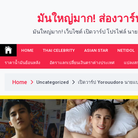
Skip
to
มันใหญ่มาก! ส่องวาร
content
มันใหญ่มาก! เว็บไซต์ เปิดวาร์ป โปรไฟล์ นาย
HOME
THAI CELEBRITY
ASIAN STAR
NETIDOL
ราคาน้ำมันย้อนหลัง
อัตราแลกเปลี่ยนเงินตราต่างประเทศ
แปลงสกุ
Home
Uncategorized
เปิดวาร์ป Yorouudoro นายแบบ