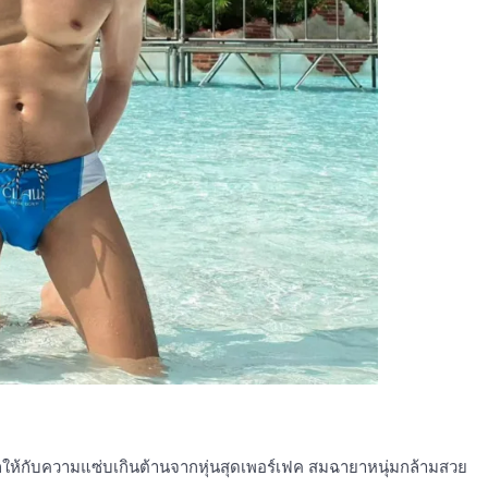
ให้กับความแซ่บเกินต้านจากหุ่นสุดเพอร์เฟค สมฉายาหนุ่มกล้ามสวย