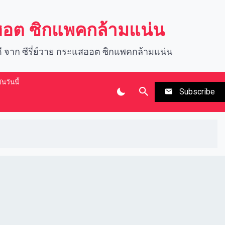
สฮอต ซิกแพคกล้ามแน่น
นดี จาก ซีรี่ย์วาย กระแสฮอต ซิกแพคกล้ามแน่น
นวันนี้
Subscribe