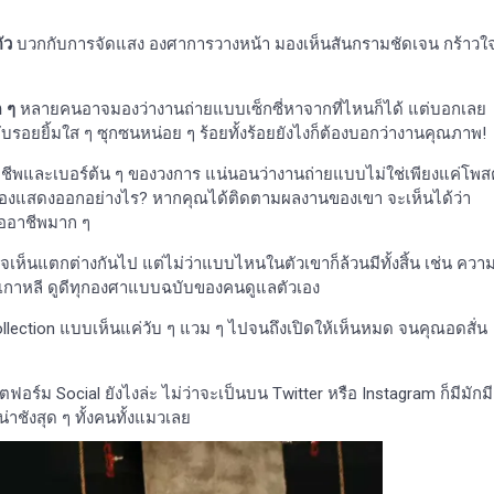
ัว
บวกกับการจัดแสง องศาการวางหน้า มองเห็นสันกรามชัดเจน กร้าวใ
 ๆ
หลายคนอาจมองว่างานถ่ายแบบเซ็กซี่หาจากที่ไหนก็ได้ แต่บอกเลย
บรอยยิ้มใส ๆ ซุกซนหน่อย ๆ ร้อยทั้งร้อยยังไงก็ต้องบอกว่างานคุณภาพ!
าชีพและเบอร์ต้น ๆ ของวงการ แน่นอนว่างานถ่ายแบบไม่ใช่เพียงแค่โพสต
 ต้องแสดงออกอย่างไร? หากคุณได้ติดตามผลงานของเขา จะเห็นได้ว่า
ืออาชีพมาก ๆ
ห็นแตกต่างกันไป แต่ไม่ว่าแบบไหนในตัวเขาก็ล้วนมีทั้งสิ้น เช่น ควา
เกาหลี ดูดีทุกองศาแบบฉบับของคนดูแลตัวเอง
Collection แบบเห็นแค่วับ ๆ แวม ๆ ไปจนถึงเปิดให้เห็นหมด จนคุณอดสั่น
อร์ม Social ยังไงล่ะ ไม่ว่าจะเป็นบน Twitter หรือ Instagram ก็มีมักมี
่าชังสุด ๆ ทั้งคนทั้งแมวเลย