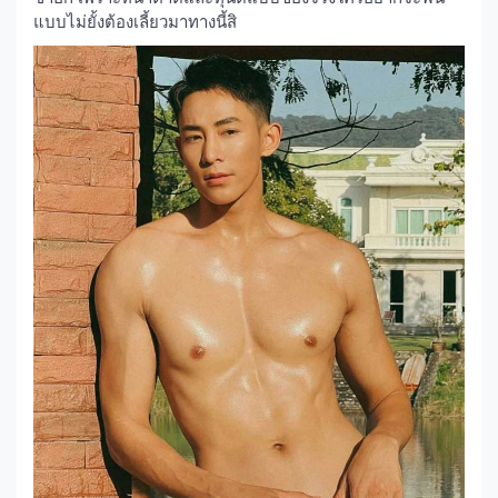
แบบไม่ยั้งต้องเลี้ยวมาทางนี้สิ