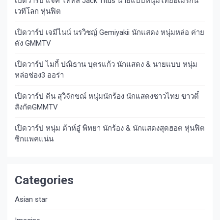
เปิดวาร์ป แจ็ค ไททัส Jack Titus นายแบบหนุ่มไทยอเมริกัน
เวทีโลก หุ่นฟิต
เปิดวาร์ป เจมีไนน์ นรวิชญ์ Gemiyakii นักแสดง หนุ่มหล่อ ค่าย
ดัง GMMTV
เปิดวาร์ป ไมกี้ ปณิธาน บุตรแก้ว นักแสดง & นายแบบ หนุ่ม
หล่อช่อง3 ออร่า
เปิดวาร์ป คีน สุวิจักขณ์ หนุ่มนักร้อง นักแสดงชาวไทย ขาวตี๋
สังกัดGMMTV
เปิดวาร์ป หนุ่ม ต้าห์อู๋ พิทยา นักร้อง & นักแสดงสุดฮอต หุ่นฟิต
ซิกแพคแน่น
Categories
Asian star