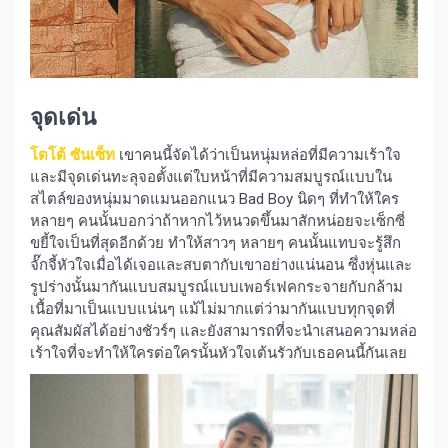
จุดเด่น
โตโต้ ซันเซ็ท
เขาคนนี้จัดได้ว่าเป็นหนุ่มหล่อที่มีความเร้าใจ
และมีจุดเด่นทะลุจอตั้งแต่ใบหน้าที่มีความสมบูรณ์แบบใน
สไตล์ของหนุ่มมาดแมนออกแนว Bad Boy นิดๆ ที่ทำให้ใคร
หลายๆ คนนั้นบอกว่าถ้าหากไว้หนวดขึ้นมาสักหน่อยจะเซ็กซี่
ขยี้ใจเป็นที่สุดอีกด้วย ทำให้สาวๆ หลายๆ คนนั้นแทบจะรู้สึก
จั๊กจี้หัวใจเมื่อได้เจอและสบตากับเขาอย่างแน่นอน ซึ่งหุ่นและ
รูปร่างนั้นมากันแบบสมบูรณ์แบบเพอร์เฟคกระจายกับกล้าม
เนื้อที่มาเป็นแบบแน่นๆ แม้ไม่มากแต่ว่ามากันแบบทุกจุดที่
คุณสัมผัสได้อย่างชัวร์ๆ และยังสามารถที่จะนำเสนอความหล่อ
เร้าใจที่จะทำให้ใครต่อใครนั้นหัวใจเต้นรัวกับเธอคนนี้กันเลย