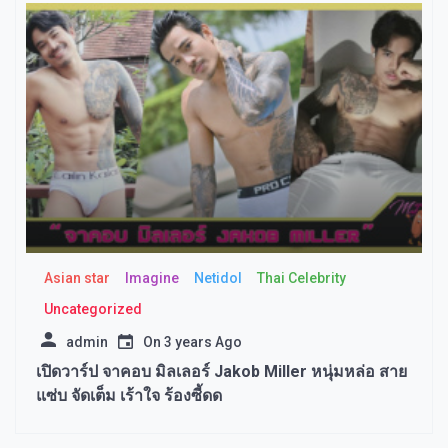
Asian star
Imagine​
Netidol
Thai Celebrity
Uncategorized
admin
On
3 years Ago
เปิดวาร์ป จาคอบ มิลเลอร์ Jakob Miller หนุ่มหล่อ สาย
แซ่บ จัดเต็ม เร้าใจ ร้องซี้ดด