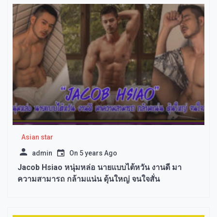
Asian star
admin
On
5 years Ago
Jacob Hsiao หนุ่มหล่อ นายแบบไต้หวัน งานดี มา
ความสามารถ กล้ามแน่น ดุ้นใหญ่ จนใจสั่น