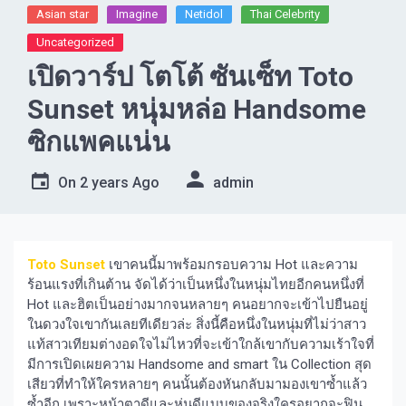
Asian star
Imagine​
Netidol
Thai Celebrity
Uncategorized
เปิดวาร์ป โตโต้ ซันเซ็ท Toto
Sunset หนุ่มหล่อ Handsome
ซิกแพคแน่น
On
2 years Ago
admin
Toto Sunset
เขาคนนี้มาพร้อมกรอบความ Hot และความ
ร้อนแรงที่เกินต้าน จัดได้ว่าเป็นหนึ่งในหนุ่มไทยอีกคนหนึ่งที่
Hot และฮิตเป็นอย่างมากจนหลายๆ คนอยากจะเข้าไปยืนอยู่
ในดวงใจเขากันเลยทีเดียวล่ะ สิ่งนี้คือหนึ่งในหนุ่มที่ไม่ว่าสาว
แท้สาวเทียมต่างอดใจไม่ไหวที่จะเข้าใกล้เขากับความเร้าใจที่
มีการเปิดเผยความ Handsome and smart ใน Collection สุด
เสียวที่ทำให้ใครหลายๆ คนนั้นต้องหันกลับมามองเขาซ้ำแล้ว
ซ้ำอีก เพราะหน้าตาดีและหุ่นดีแบบของจริงใครอยากจะฟิน