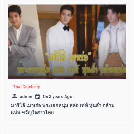
Thai Celebrity
admin
On
3 years Ago
มาริโอ้ เมาเร่อ พระเอกหนุ่ม หล่อ เท่ห์ หุ่นล่ำ กล้าม
แน่น ขวัญใจสาวไทย