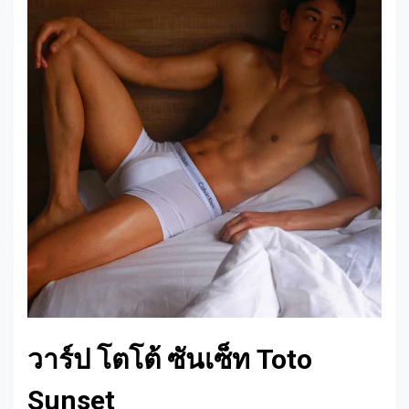
วาร์ป โตโต้ ซันเซ็ท Toto
Sunset