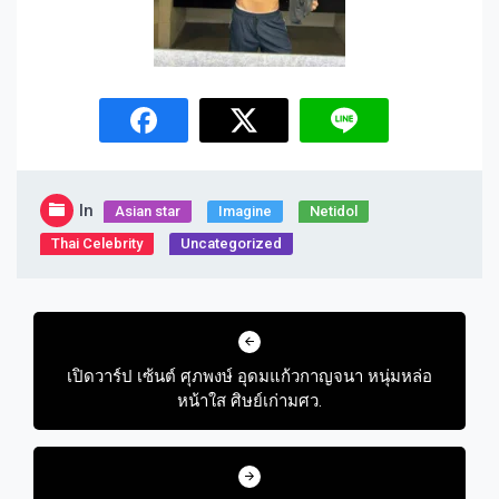
In
Asian star
Imagine​
Netidol
Thai Celebrity
Uncategorized
Post
navigation
เปิดวาร์ป เซ้นต์ ศุภพงษ์ อุดมแก้วกาญจนา หนุ่มหล่อ
หน้าใส ศิษย์เก่ามศว.