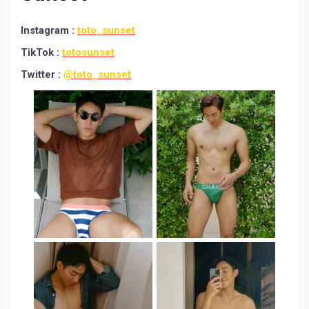
Instagram :
toto_sunset
TikTok :
totosunset
Twitter :
@toto_sunset