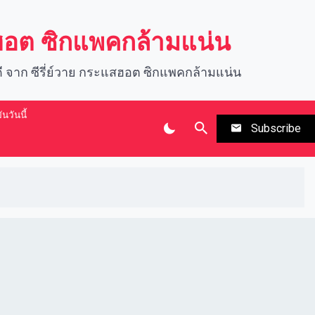
สฮอต ซิกแพคกล้ามแน่น
นดี จาก ซีรี่ย์วาย กระแสฮอต ซิกแพคกล้ามแน่น
นวันนี้
Subscribe