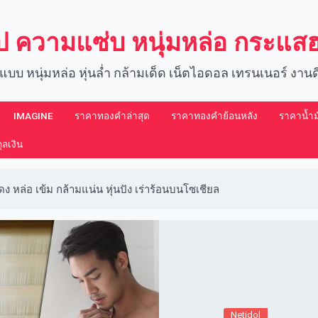
์ป ความแซ่บ หนุ่มหล่อ กระแ
แบบ หนุ่มหล่อ หุ่นล่ำ กล้ามเด็ด เน็ตไอดอล เทรนเนอร์ งา
IMAGINE​
ราคาทองคำล่าสุด
ราคาทองคำย้อนหลัง
ราคาน้ำมั
ลเงิน
ง หล่อ เข้ม กล้ามแน่น หุ่นปัง เร่าร้อนบนโซเชียล
Netidol