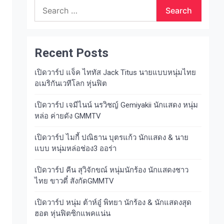
Search
for:
Recent Posts
เปิดวาร์ป แจ็ค ไททัส Jack Titus นายแบบหนุ่มไทย
อเมริกันเวทีโลก หุ่นฟิต
เปิดวาร์ป เจมีไนน์ นรวิชญ์ Gemiyakii นักแสดง หนุ่ม
หล่อ ค่ายดัง GMMTV
เปิดวาร์ป ไมกี้ ปณิธาน บุตรแก้ว นักแสดง & นาย
แบบ หนุ่มหล่อช่อง3 ออร่า
เปิดวาร์ป คีน สุวิจักขณ์ หนุ่มนักร้อง นักแสดงชาว
ไทย ขาวตี๋ สังกัดGMMTV
เปิดวาร์ป หนุ่ม ต้าห์อู๋ พิทยา นักร้อง & นักแสดงสุด
ฮอต หุ่นฟิตซิกแพคแน่น