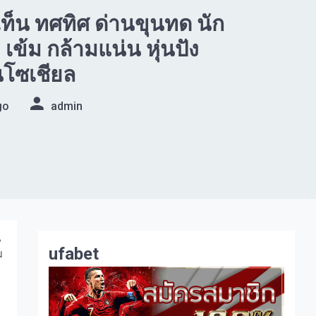
เท็น ทศทิศ ด่านขุนทด นัก
เข้ม กล้ามแน่น หุ่นปัง
นโซเชียล
go
admin
น
ufabet
ม