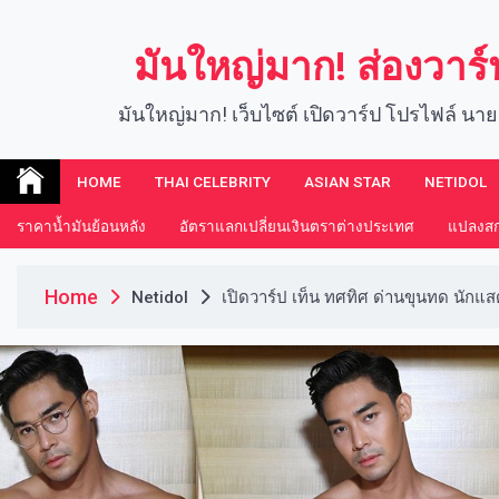
Skip
to
มันใหญ่มาก! ส่องวาร
content
มันใหญ่มาก! เว็บไซต์ เปิดวาร์ป โปรไฟล์ นาย
HOME
THAI CELEBRITY
ASIAN STAR
NETIDOL
ราคาน้ำมันย้อนหลัง
อัตราแลกเปลี่ยนเงินตราต่างประเทศ
แปลงสกุ
Home
Netidol
เปิดวาร์ป เท็น ทศทิศ ด่านขุนทด นักแสด