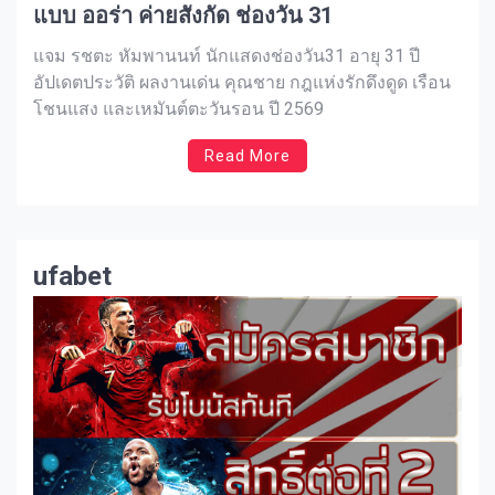
แบบ ออร่า ค่ายสังกัด ช่องวัน 31
แจม รชตะ หัมพานนท์ นักแสดงช่องวัน31 อายุ 31 ปี
อัปเดตประวัติ ผลงานเด่น คุณชาย กฎแห่งรักดึงดูด เรือน
โชนแสง และเหมันต์ตะวันรอน ปี 2569
Read More
ufabet