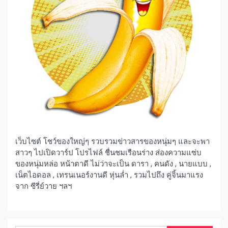
เว็บไซต์ โชว์ของใหญ่ๆ รวบรวมข่าวสารของหนุ่มๆ และจะพา
สาวๆ ไปเปิดวาร์ป โปรไฟล์ ชื่นชมเรือนร่าง ส่องความแซ่บ
ของหนุ่มหล่อ หน้าตาดี ไม่ว่าจะเป็น ดารา , คนดัง , นายแบบ ,
เน็ตไอดอล , เทรนเนอร์งานดี หุ่นล่ำ , รวมไปถึง คู่จิ้นมาแรง
จาก ซีรี่ย์วาย ฯลฯ