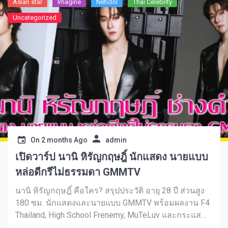
Asian star
Imagine​
Netidol
Thai Celebrity
Uncategorized
On
2 months Ago
admin
เปิดวาร์ป นานิ หิรัญกฤษฎิ์ นักแสดง นายแบบ
หล่อดีกรีไม่ธรรมดา GMMTV
นานิ หิรัญกฤษฎิ์ คือใคร? สรุปประวัติ อายุ 28 ปี ส่วนสูง
180 ซม. นักแสดงและนายแบบ GMMTV พร้อมผลงาน F4
Thailand, High School Frenemy, MuTeLuv และกระแส
ล่าสุดปี 2569