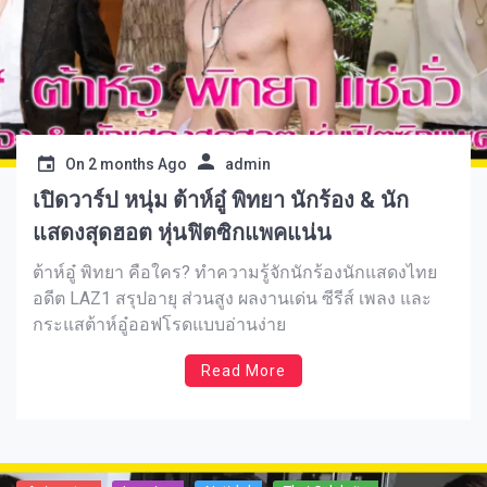
On
2 months Ago
admin
เปิดวาร์ป หนุ่ม ต้าห์อู๋ พิทยา นักร้อง & นัก
แสดงสุดฮอต หุ่นฟิตซิกแพคแน่น
ต้าห์อู๋ พิทยา คือใคร? ทำความรู้จักนักร้องนักแสดงไทย
อดีต LAZ1 สรุปอายุ ส่วนสูง ผลงานเด่น ซีรีส์ เพลง และ
กระแสต้าห์อู๋ออฟโรดแบบอ่านง่าย
Read More