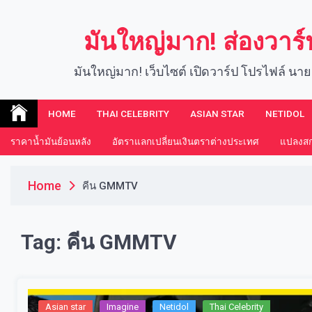
Skip
to
มันใหญ่มาก! ส่องวาร
content
มันใหญ่มาก! เว็บไซต์ เปิดวาร์ป โปรไฟล์ นาย
HOME
THAI CELEBRITY
ASIAN STAR
NETIDOL
ราคาน้ำมันย้อนหลัง
อัตราแลกเปลี่ยนเงินตราต่างประเทศ
แปลงสกุ
Home
คีน GMMTV
Tag:
คีน GMMTV
Asian star
Imagine​
Netidol
Thai Celebrity