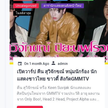
Uncategorized
ดารานักแสดงคนดังหน้าใหม่
โพสต์ล่าสุด
On
1 month Ago
admin
เปิดวาร์ป คีน สุวิจักขณ์ หนุ่มนักร้อง นัก
แสดงชาวไทย ขาวตี๋ สังกัดGMMTV
คีน สุวิจักขณ์ หรือ Keen Suvijak นักแสดงและ
ศิลปินรุ่นใหม่จาก GMMTV รวมประวัติ อายุ ผลงาน
จาก Only Boo!, Head 2 Head, Project Alpha และ
CLO’VER อัปเดต 2569