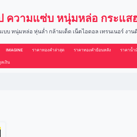
์ป ความแซ่บ หนุ่มหล่อ กระแ
แบบ หนุ่มหล่อ หุ่นล่ำ กล้ามเด็ด เน็ตไอดอล เทรนเนอร์ งา
IMAGINE​
ราคาทองคำล่าสุด
ราคาทองคำย้อนหลัง
ราคาน้ำมั
ลเงิน