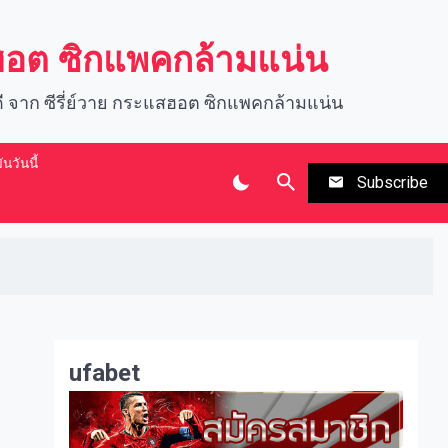
สฮอต ซิกแพคกล้ามแน่น
นดี จาก ซีรี่ย์วาย กระแสฮอต ซิกแพคกล้ามแน่น
นวันนี้
Subscribe
ufabet