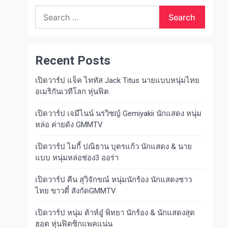
Search
for:
Recent Posts
เปิดวาร์ป แจ็ค ไททัส Jack Titus นายแบบหนุ่มไทย
อเมริกันเวทีโลก หุ่นฟิต
เปิดวาร์ป เจมีไนน์ นรวิชญ์ Gemiyakii นักแสดง หนุ่ม
หล่อ ค่ายดัง GMMTV
เปิดวาร์ป ไมกี้ ปณิธาน บุตรแก้ว นักแสดง & นาย
แบบ หนุ่มหล่อช่อง3 ออร่า
เปิดวาร์ป คีน สุวิจักขณ์ หนุ่มนักร้อง นักแสดงชาว
ไทย ขาวตี๋ สังกัดGMMTV
เปิดวาร์ป หนุ่ม ต้าห์อู๋ พิทยา นักร้อง & นักแสดงสุด
ฮอต หุ่นฟิตซิกแพคแน่น