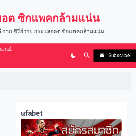
สฮอต ซิกแพคกล้ามแน่น
นดี จาก ซีรี่ย์วาย กระแสฮอต ซิกแพคกล้ามแน่น
นวันนี้
Subscribe
ufabet