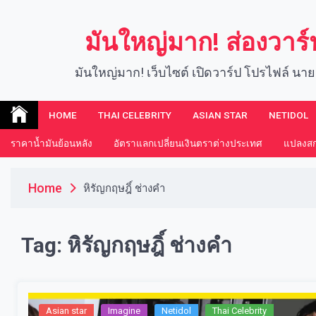
Skip
to
มันใหญ่มาก! ส่องวาร
content
มันใหญ่มาก! เว็บไซต์ เปิดวาร์ป โปรไฟล์ นาย
HOME
THAI CELEBRITY
ASIAN STAR
NETIDOL
ราคาน้ำมันย้อนหลัง
อัตราแลกเปลี่ยนเงินตราต่างประเทศ
แปลงสกุ
Home
หิรัญกฤษฎิ์ ช่างคำ
Tag:
หิรัญกฤษฎิ์ ช่างคำ
Asian star
Imagine​
Netidol
Thai Celebrity