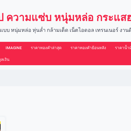
์ป ความแซ่บ หนุ่มหล่อ กระแ
แบบ หนุ่มหล่อ หุ่นล่ำ กล้ามเด็ด เน็ตไอดอล เทรนเนอร์ งา
IMAGINE​
ราคาทองคำล่าสุด
ราคาทองคำย้อนหลัง
ราคาน้ำมั
ลเงิน