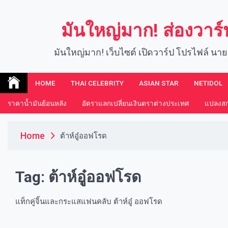
Skip
to
มันใหญ่มาก! ส่องวาร
content
มันใหญ่มาก! เว็บไซต์ เปิดวาร์ป โปรไฟล์ นาย
HOME
THAI CELEBRITY
ASIAN STAR
NETIDOL
ราคาน้ำมันย้อนหลัง
อัตราแลกเปลี่ยนเงินตราต่างประเทศ
แปลงสกุ
Home
ต้าห์อู๋ออฟโรด
Tag:
ต้าห์อู๋ออฟโรด
แท็กคู่จิ้นและกระแสแฟนคลับ ต้าห์อู๋ ออฟโรด