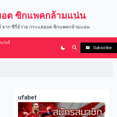
สฮอต ซิกแพคกล้ามแน่น
นดี จาก ซีรี่ย์วาย กระแสฮอต ซิกแพคกล้ามแน่น
นวันนี้
Subscribe
ufabet