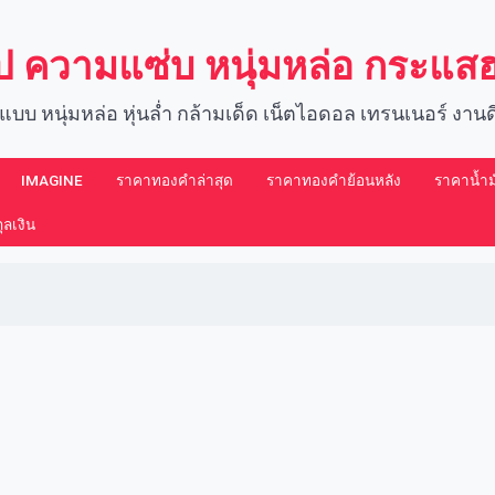
์ป ความแซ่บ หนุ่มหล่อ กระแ
แบบ หนุ่มหล่อ หุ่นล่ำ กล้ามเด็ด เน็ตไอดอล เทรนเนอร์ งา
IMAGINE​
ราคาทองคำล่าสุด
ราคาทองคำย้อนหลัง
ราคาน้ำมั
ลเงิน