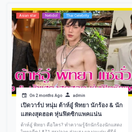
Asian star
Netidol
Thai Celebrity
On
2 months Ago
admin
เปิดวาร์ป หนุ่ม ต้าห์อู๋ พิทยา นักร้อง & นัก
แสดงสุดฮอต หุ่นฟิตซิกแพคแน่น
ต้าห์อู๋ พิทยา คือใคร? ทำความรู้จักนักร้องนักแสดง
ไทยอดีต LAZ1 สรุปอายุ ส่วนสูง ผลงานเด่น ซีรีส์