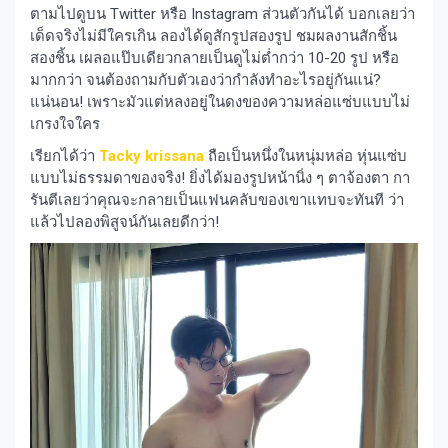
ตามไปดูบน Twitter หรือ Instagram ส่วนตัวกันได้ บอกเลยว่า
เด็ดจริงไม่มีใครเกิน ลองได้ดูสักรูปสองรูป ชมผลงานสักชิ้น
สองชิ้น เผลอแป๊บเดียวกลายเป็นดูไม่ต่ำกว่า 10-20 รูป หรือ
มากกว่า จนต้องถามกับตัวเองว่ากำลังทำอะไรอยู่กันแน่?
แน่นอน! เพราะมัวแต่หลงอยู่ในดงของความหล่อแซ่บแบบไม่
เกรงใจใคร
เรียกได้ว่า
Tacky krissana
ถือเป็นหนึ่งในหนุ่มหล่อ หุ่นแซ่บ
แบบไม่ธรรมดาของจริง! ยิ่งได้มองรูปหน้านิ่ง ๆ ตาจ้องตา กา
รันตีเลยว่าคุณจะกลายเป็นแฟนคลับของเขาแทบจะทันที ว่า
แล้วไปลองพิสูจน์กันเลยดีกว่า!