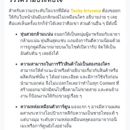
สำหรับความประทับใจแรกที่มีต่อ
Tacky krissana
ต้องขอยก
ให้กับใบหน้าอันมีเอกลักษณ์ไม่เหมือนใคร อธิบายง่าย ๆ เลย
คือแค่เห็นครั้งแรกก็จำได้เลยว่าคือเขา ส่วนด้านอื่น ๆ มีดังนี้
หุ่นสวยกล้ามแน่น
จนยกให้เป็นหนุ่มผู้มาพร้อมกับฉายา
กล้ามแน่น หุ่นลีนสุดแซ่บ แถมยังการันตีความนิยมด้วย
การถูกพูดถึงมากมายบนเว็บไซต์เปิดวาร์ป จัดให้เป็น
อันดับต้น ๆ เลยยังได้
ความสามารถในการรีวิวสินค้าไม่เป็นสองรองใคร
สามารถให้คำแนะนำหรือคำอธิบายเกี่ยวกับสินค้าหรือ
ผลิตภัณฑ์นั้น ๆ ได้อย่างละเอียด และมีการใช้จริงก่อน
นำมาบอกต่อ จึงไม่แปลกใจเลยว่าทำไมทุก Content ที่
สร้างออกมามักมีคนไปซื้อตามไม่ขาดสาย และคนจ้าง
งาน ก็ป้อนงานให้กับเขาอยู่เรื่อย ๆ
ความหล่อเหมือนตัวการ์ตูน
มองแรก ๆ อาจมีความผสม
ผสานระหว่างโอปป้าเกาหลีกับความเป็นชายไทยแท้ ๆ
แต่บางมุม ระดับความหล่อเหมือนหลุดออกมาจากอนิ
เมะหรือการ์ตูนยังไงอย่างงั้น