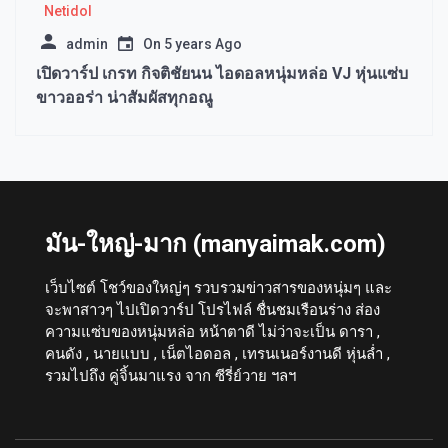
Netidol
admin
On
5 years Ago
เปิดวาร์ป เกรท กิจติชัยนน ไอดอลหนุ่มหล่อ VJ หุ่นแซ่บ
ขาวออร่า น่าสัมผัสทุกอณู
มัน-ใหญ่-มาก (manyaimak.com)
เว็บไซต์ โชว์ของใหญ่ๆ รวบรวมข่าวสารของหนุ่มๆ และ
จะพาสาวๆ ไปเปิดวาร์ป โปรไฟล์ ชื่นชมเรือนร่าง ส่อง
ความแซ่บของหนุ่มหล่อ หน้าตาดี ไม่ว่าจะเป็น ดารา ,
คนดัง , นายแบบ , เน็ตไอดอล , เทรนเนอร์งานดี หุ่นล่ำ ,
รวมไปถึง คู่จิ้นมาแรง จาก ซีรี่ย์วาย ฯลฯ