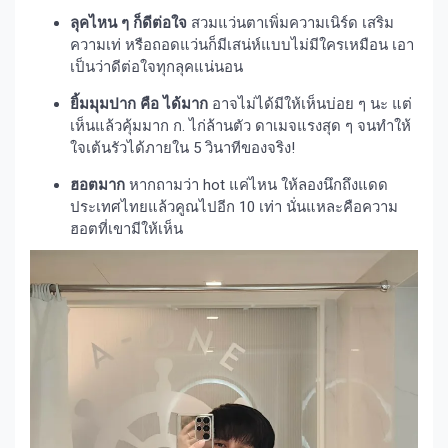
ลุคไหน ๆ ก็ดีต่อใจ
สวมแว่นตาเพิ่มความเนิร์ด เสริม
ความเท่ หรือถอดแว่นก็มีเสน่ห์แบบไม่มีใครเหมือน เอา
เป็นว่าดีต่อใจทุกลุคแน่นอน
ยิ้มมุมปาก คือ ได้มาก
อาจไม่ได้มีให้เห็นบ่อย ๆ นะ แต่
เห็นแล้วคุ้มมาก ก. ไก่ล้านตัว ดาเมจแรงสุด ๆ จนทำให้
ใจเต้นรัวได้ภายใน 5 วินาทีของจริง!
ฮอตมาก
หากถามว่า hot แค่ไหน ให้ลองนึกถึงแดด
ประเทศไทยแล้วคูณไปอีก 10 เท่า นั่นแหละคือความ
ฮอตที่เขามีให้เห็น