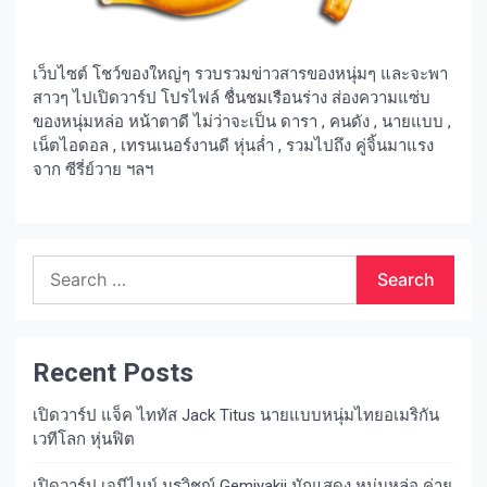
เว็บไซต์ โชว์ของใหญ่ๆ รวบรวมข่าวสารของหนุ่มๆ และจะพา
สาวๆ ไปเปิดวาร์ป โปรไฟล์ ชื่นชมเรือนร่าง ส่องความแซ่บ
ของหนุ่มหล่อ หน้าตาดี ไม่ว่าจะเป็น ดารา , คนดัง , นายแบบ ,
เน็ตไอดอล , เทรนเนอร์งานดี หุ่นล่ำ , รวมไปถึง คู่จิ้นมาแรง
จาก ซีรี่ย์วาย ฯลฯ
Search
for:
Recent Posts
เปิดวาร์ป แจ็ค ไททัส Jack Titus นายแบบหนุ่มไทยอเมริกัน
เวทีโลก หุ่นฟิต
เปิดวาร์ป เจมีไนน์ นรวิชญ์ Gemiyakii นักแสดง หนุ่มหล่อ ค่าย