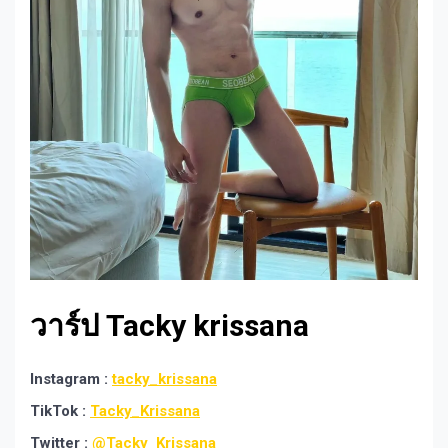
วาร์ป Tacky krissana
Instagram :
tacky_krissana
TikTok :
Tacky_Krissana
Twitter :
@Tacky_Krissana