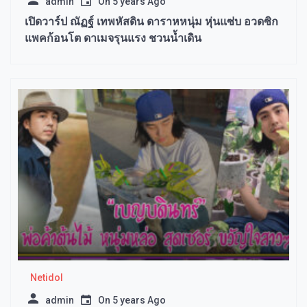
admin
On
5 years Ago
เปิดวาร์ป ณัฏฐ์ เทพหัสดิน ดาราหหนุ่ม หุ่นแซ่บ อวดซิก
แพคก้อนโต ดาเมจรุนแรง ชวนน้ำเดิน
Netidol
admin
On
5 years Ago