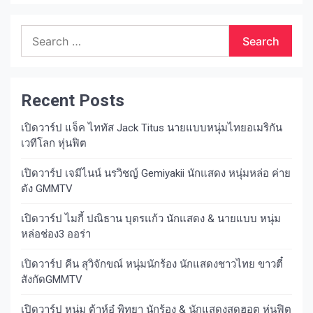
Search
for:
Recent Posts
เปิดวาร์ป แจ็ค ไททัส Jack Titus นายแบบหนุ่มไทยอเมริกัน
เวทีโลก หุ่นฟิต
เปิดวาร์ป เจมีไนน์ นรวิชญ์ Gemiyakii นักแสดง หนุ่มหล่อ ค่าย
ดัง GMMTV
เปิดวาร์ป ไมกี้ ปณิธาน บุตรแก้ว นักแสดง & นายแบบ หนุ่ม
หล่อช่อง3 ออร่า
เปิดวาร์ป คีน สุวิจักขณ์ หนุ่มนักร้อง นักแสดงชาวไทย ขาวตี๋
สังกัดGMMTV
เปิดวาร์ป หนุ่ม ต้าห์อู๋ พิทยา นักร้อง & นักแสดงสุดฮอต หุ่นฟิต