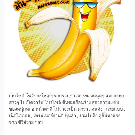
เว็บไซต์ โชว์ของใหญ่ๆ รวบรวมข่าวสารของหนุ่มๆ และจะพา
สาวๆ ไปเปิดวาร์ป โปรไฟล์ ชื่นชมเรือนร่าง ส่องความแซ่บ
ของหนุ่มหล่อ หน้าตาดี ไม่ว่าจะเป็น ดารา , คนดัง , นายแบบ ,
เน็ตไอดอล , เทรนเนอร์งานดี หุ่นล่ำ , รวมไปถึง คู่จิ้นมาแรง
จาก ซีรี่ย์วาย ฯลฯ