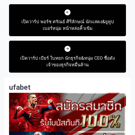
Post
navigation
เปิดวาร์ป พอร์ช ศรัณย์ ศิริลักษณ์ นักแสดง&ยูทูป
เบอร์หนุ่ม หน้าหล่อคิ้วเข้ม
เปิดวาร์ป เบียร์ ใบหยก นักธุรกิจ&หนุ่ม CEO ชื่อดัง
เจ้าของธุรกิจหมื่นล้าน
ufabet