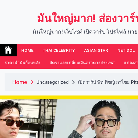
Skip
to
มันใหญ่มาก! ส่องวาร
content
มันใหญ่มาก! เว็บไซต์ เปิดวาร์ป โปรไฟล์ นาย
HOME
THAI CELEBRITY
ASIAN STAR
NETIDOL
ราคาน้ำมันย้อนหลัง
อัตราแลกเปลี่ยนเงินตราต่างประเทศ
แปลงสกุ
Home
Uncategorized
เปิดวาร์ป พิท พิชญ์ กาไชย Pitt