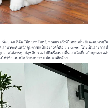
i
ทั้ง 3 คน ก็คือ โอ๊ต ปราโมทย์, พลอยหอวังที่ในตอนนั้น ยังคงคบหาดูใจ
ี่เราน่าจะคุ้นหน้าคุ้นตากันเป็นอย่างดีก็คือ the driver โดยเป็นรายการที่
ุยถามไถ่สารทุกข์สุขดิบ รวมไปถึงเรื่องราวที่น่าสนใจเกี่ยวกับบุคคลเหล่
ึงยังได้รู้จักและสไตล์ของดารา แต่ละคนอีกด้วย