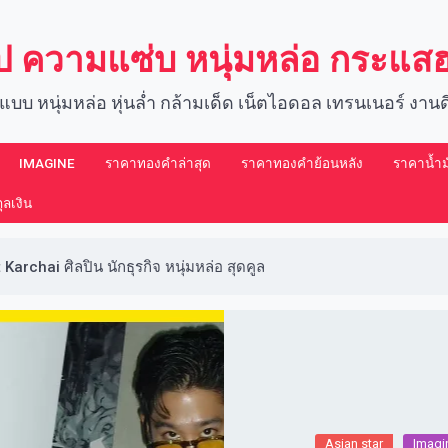
์ป ความแซ่บ หนุ่มหล่อ กระแ
แบบ หนุ่มหล่อ หุ่นล่ำ กล้ามเด็ด เน็ตไอดอล เทรนเนอร์ งา
IMAGINE​
ราคาทองคำล่าสุด
ราคาทองคำย้อนหลัง
ราคาน้ำมั
ลเงิน
 Karchai ศิลปิน นักธุรกิจ หนุ่มหล่อ สุดคูล
Asian star
Imagin