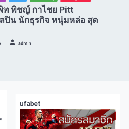
พิท พิชญ์ กาไชย Pitt
ลปิน นักธุรกิจ หนุ่มหล่อ สุด
o
admin
ufabet
าม