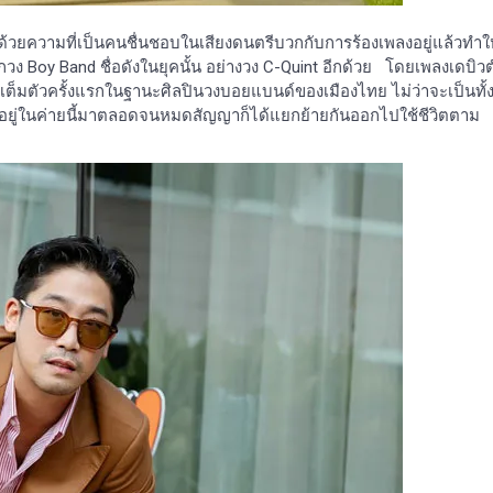
ง ด้วยความที่เป็นคนชื่นชอบในเสียงดนตรีบวกกับการร้องเพลงอยู่แล้วทำใ
กวง Boy Band ชื่อดังในยุคนั้น อย่างวง C-Quint อีกด้วย โดยเพลงเดบิวต
เต็มตัวครั้งแรกในฐานะศิลปินวงบอยแบนด์ของเมืองไทย ไม่ว่าจะเป็นทั้
่มพิทอยู่ในค่ายนี้มาตลอดจนหมดสัญญาก็ได้แยกย้ายกันออกไปใช้ชีวิตตาม