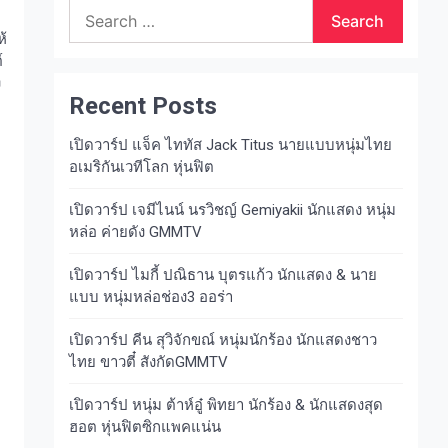
Search
for:
ห้
์
ง
Recent Posts
เปิดวาร์ป แจ็ค ไททัส Jack Titus นายแบบหนุ่มไทย
อเมริกันเวทีโลก หุ่นฟิต
เปิดวาร์ป เจมีไนน์ นรวิชญ์ Gemiyakii นักแสดง หนุ่ม
หล่อ ค่ายดัง GMMTV
เปิดวาร์ป ไมกี้ ปณิธาน บุตรแก้ว นักแสดง & นาย
แบบ หนุ่มหล่อช่อง3 ออร่า
เปิดวาร์ป คีน สุวิจักขณ์ หนุ่มนักร้อง นักแสดงชาว
ไทย ขาวตี๋ สังกัดGMMTV
เปิดวาร์ป หนุ่ม ต้าห์อู๋ พิทยา นักร้อง & นักแสดงสุด
ฮอต หุ่นฟิตซิกแพคแน่น