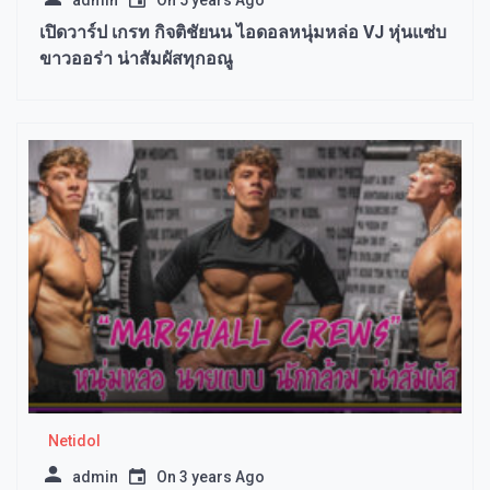
admin
On
5 years Ago
เปิดวาร์ป เกรท กิจติชัยนน ไอดอลหนุ่มหล่อ VJ หุ่นแซ่บ
ขาวออร่า น่าสัมผัสทุกอณู
Netidol
admin
On
3 years Ago