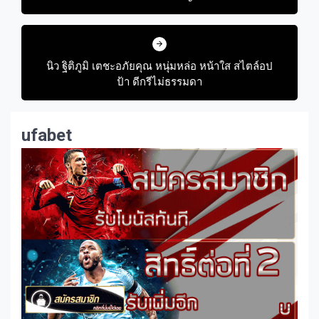
ออนไลน์
นิว ฐิติภูมิ เตชะอภัยคุณ หนุ่มหล่อ หน้าใส สไตล์อป
ป้า ดีกรีไม่ธรรมดา
ufabet