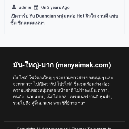
admin
On
3 years Ago
เปิดวาร์ป Yu Duanqian หนุ่มหล่อ Hot ผิวใส งานดี แซ่บ
ซี้ด ซิกแพคแน่นๆ
มัน-ใหญ่-มาก (manyaimak.com)
เว็บไซต์ โชว์ของใหญ่ๆ รวบรวมข่าวสารของหนุ่มๆ และ
จะพาสาวๆ ไปเปิดวาร์ป โปรไฟล์ ชื่นชมเรือนร่าง ส่อง
ความแซ่บของหนุ่มหล่อ หน้าตาดี ไม่ว่าจะเป็น ดารา ,
คนดัง , นายแบบ , เน็ตไอดอล , เทรนเนอร์งานดี หุ่นล่ำ ,
รวมไปถึง คู่จิ้นมาแรง จาก ซีรี่ย์วาย ฯลฯ