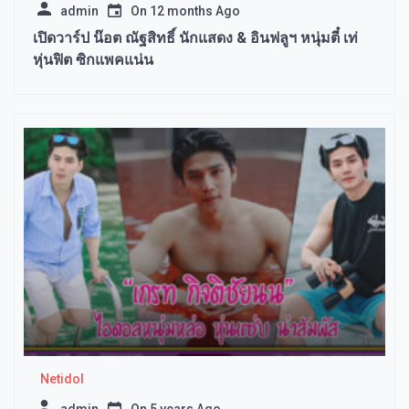
admin
On
12 months Ago
เปิดวาร์ป น๊อต ณัฐสิทธิ์ นักแสดง & อินฟลูฯ หนุ่มตี๋ เท่
หุ่นฟิต ซิกแพคแน่น
Netidol