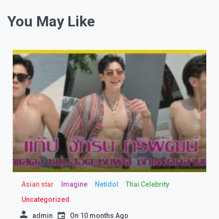
You May Like
Asian star
Imagine​
Netidol
Thai Celebrity
Uncategorized
admin
On
10 months Ago