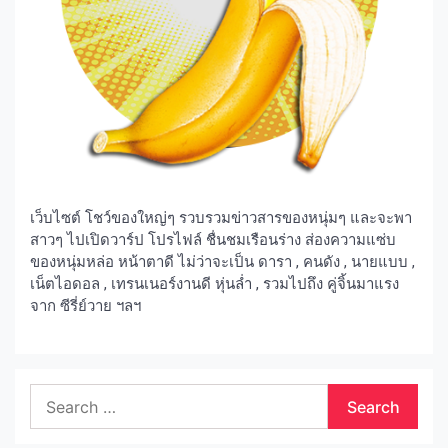
เว็บไซต์ โชว์ของใหญ่ๆ รวบรวมข่าวสารของหนุ่มๆ และจะพา
สาวๆ ไปเปิดวาร์ป โปรไฟล์ ชื่นชมเรือนร่าง ส่องความแซ่บ
ของหนุ่มหล่อ หน้าตาดี ไม่ว่าจะเป็น ดารา , คนดัง , นายแบบ ,
เน็ตไอดอล , เทรนเนอร์งานดี หุ่นล่ำ , รวมไปถึง คู่จิ้นมาแรง
จาก ซีรี่ย์วาย ฯลฯ
Search
for: