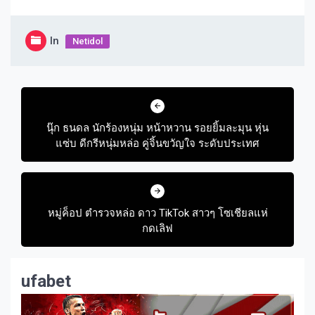
In
Netidol
Post
navigation
นุ๊ก ธนดล นักร้องหนุ่ม หน้าหวาน รอยยิ้มละมุน หุ่น
แซ่บ ดีกรีหนุ่มหล่อ คู่จิ้นขวัญใจ ระดับประเทศ
หมู่ค็อป ตำรวจหล่อ ดาว TikTok สาวๆ โซเชียลแห่
กดเลิฟ
ufabet