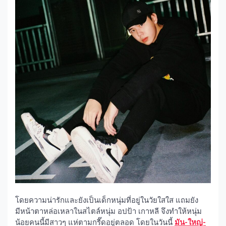
โดยความน่ารักและยังเป็นเด็กหนุ่มที่อยู่ในวัยใสใส แถมยัง
มีหน้าตาหล่อเหลาในสไตล์หนุ่ม อปป้า เกาหลี จึงทำให้หนุ่ม
น้อยคนนี้มีสาวๆ แห่ตามกรี๊ดอยู่ตลอด โดยในวันนี้
มัน-ใหญ่-