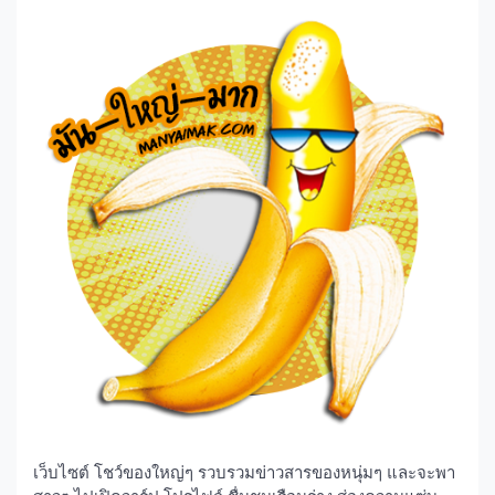
เว็บไซต์ โชว์ของใหญ่ๆ รวบรวมข่าวสารของหนุ่มๆ และจะพา