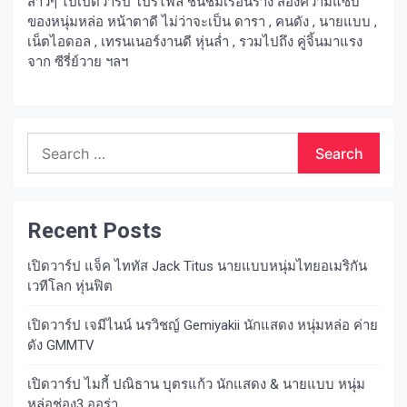
สาวๆ ไปเปิดวาร์ป โปรไฟล์ ชื่นชมเรือนร่าง ส่องความแซ่บ
ของหนุ่มหล่อ หน้าตาดี ไม่ว่าจะเป็น ดารา , คนดัง , นายแบบ ,
เน็ตไอดอล , เทรนเนอร์งานดี หุ่นล่ำ , รวมไปถึง คู่จิ้นมาแรง
จาก ซีรี่ย์วาย ฯลฯ
Search
for:
Recent Posts
เปิดวาร์ป แจ็ค ไททัส Jack Titus นายแบบหนุ่มไทยอเมริกัน
เวทีโลก หุ่นฟิต
เปิดวาร์ป เจมีไนน์ นรวิชญ์ Gemiyakii นักแสดง หนุ่มหล่อ ค่าย
ดัง GMMTV
เปิดวาร์ป ไมกี้ ปณิธาน บุตรแก้ว นักแสดง & นายแบบ หนุ่ม
หล่อช่อง3 ออร่า