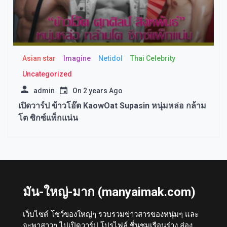
Asian star
Imagine​
Netidol
Thai Celebrity
Uncategorized
admin
On
2 years Ago
เปิดวาร์ป ข้าวโอ๊ต KaowOat Supasin หนุ่มหล่อ กล้าม
โต ซิกซ์แพ็กแน่น
มัน-ใหญ่-มาก (manyaimak.com)
เว็บไซต์ โชว์ของใหญ่ๆ รวบรวมข่าวสารของหนุ่มๆ และ
จะพาสาวๆ ไปเปิดวาร์ป โปรไฟล์ ชื่นชมเรือนร่าง ส่อง