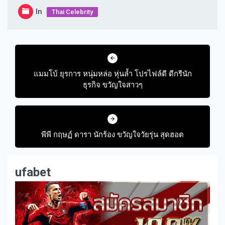
In
Thai Celebrity
Post
navigation
แมมโบ้ ยุรการ หนุ่มหล่อ หุ่นล้ำ โปรไฟล์ดี ดีกรีนัก
ธุรกิจ ขวัญใจสาวๆ
พีพี กฤษฏ์ ดารา นักร้อง ขวัญใจวัยรุ่น สุดฮอต
ufabet