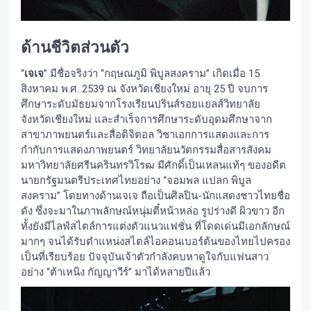
ด้านชีวิตส่วนตัว
“
เจเจ
” มีชื่อจริงว่า “กฤษณภูมิ พิบูลสงคราม” เกิดเมื่อ 15
สิงหาคม พ.ศ. 2539 ณ จังหวัดเชียงใหม่ อายุ 25 ปี จบการ
ศึกษาระดับมัธยมจากโรงเรียนปรินส์รอยแยลส์วิทยาลัย
จังหวัดเชียงใหม่ และสำเร็จการศึกษาระดับอุดมศึกษาจาก
สาขาภาพยนตร์และสื่อดิจิตอล วิชาเอกการแสดงและการ
กำกับการแสดงภาพยนตร์ วิทยาลัยนวัตกรรมสื่อสารสังคม
มหาวิทยาลัยศรีนครินทรวิโรฒ มีศักดิ์เป็นเหลนแท้ๆ ของอดีต
นายกรัฐมนตรีประเทศไทยอย่าง “จอมพล แปลก พิบูล
สงคราม” โดยทางด้านเจเจ ถือเป็นศิลปิน-นักแสดงชาวไทยชื่อ
ดัง ซึ่งจะมาในภาพลักษณ์หนุ่มตี๋หน้าหล่อ รูปร่างดี ผิวขาว อีก
ทั้งยังมีไลฟ์สไตล์การแต่งตัวแนวแฟชั่น ที่โดดเด่นมีเอกลักษณ์
มากๆ จนได้รับตำแหน่งสไตล์ไอคอนเบอร์ต้นของไทยไปครอง
เป็นที่เรียบร้อย ปัจจุบันเจ้าตัวกำลังคบหาดูใจกับแฟนสาว
อย่าง “ต้าเหนิง กัญญาวีร์” มาได้หลายปีแล้ว