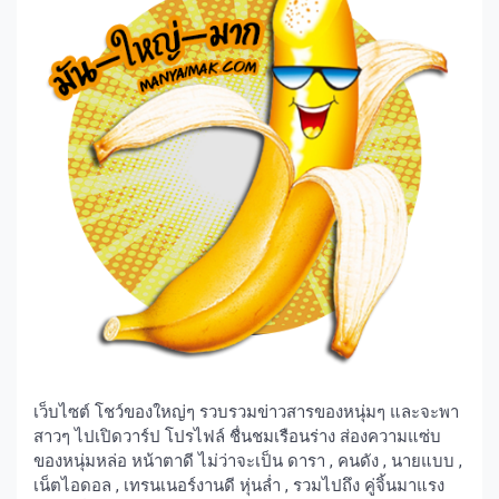
เว็บไซต์ โชว์ของใหญ่ๆ รวบรวมข่าวสารของหนุ่มๆ และจะพา
สาวๆ ไปเปิดวาร์ป โปรไฟล์ ชื่นชมเรือนร่าง ส่องความแซ่บ
ของหนุ่มหล่อ หน้าตาดี ไม่ว่าจะเป็น ดารา , คนดัง , นายแบบ ,
เน็ตไอดอล , เทรนเนอร์งานดี หุ่นล่ำ , รวมไปถึง คู่จิ้นมาแรง