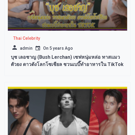
Thai Celebrity
admin
On
5 years Ago
บุช เลอชาญ (Bush Lerchan) เชฟหนุ่มหล่อ ทาสแมว
ตัวยง ดาวดังโลกโซเชียล ชวนเบบี๊ทำอาหารใน TikTok