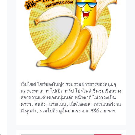
เว็บไซต์ โชว์ของใหญ่ๆ รวบรวมข่าวสารของหนุ่มๆ
และจะพาสาวๆ ไปเปิดวาร์ป โปรไฟล์ ชื่นชมเรือนร่าง
ส่องความแซ่บของหนุ่มหล่อ หน้าตาดี ไม่ว่าจะเป็น
ดารา , คนดัง , นายแบบ , เน็ตไอดอล , เทรนเนอร์งาน
ดี หุ่นล่ำ , รวมไปถึง คู่จิ้นมาแรง จาก ซีรี่ย์วาย ฯลฯ