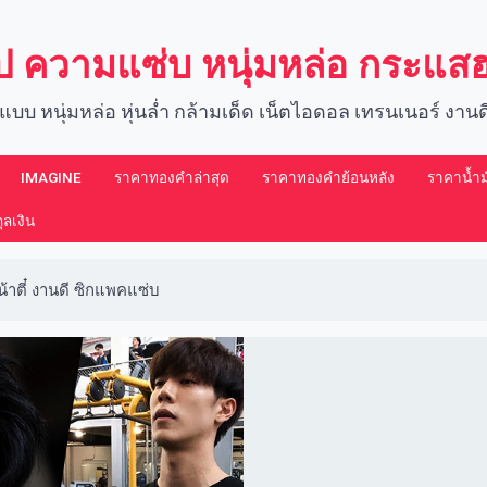
์ป ความแซ่บ หนุ่มหล่อ กระแ
แบบ หนุ่มหล่อ หุ่นล่ำ กล้ามเด็ด เน็ตไอดอล เทรนเนอร์ งา
IMAGINE​
ราคาทองคำล่าสุด
ราคาทองคำย้อนหลัง
ราคาน้ำมั
ลเงิน
้าตี๋ งานดี ซิกแพคแซ่บ