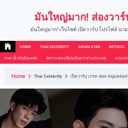
Skip
to
มันใหญ่มาก! ส่องวาร
content
มันใหญ่มาก! เว็บไซต์ เปิดวาร์ป โปรไฟล์ นาย
HOME
THAI CELEBRITY
ASIAN STAR
NETIDOL
ราคาน้ำมันย้อนหลัง
อัตราแลกเปลี่ยนเงินตราต่างประเทศ
แปลงสกุ
Home
Thai Celebrity
เปิดวาร์ป เกรท สพล หนุ่มหล่อหน