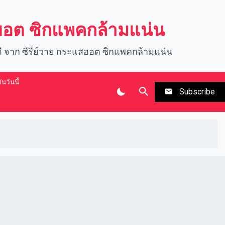
สฮอต ซิกแพคกล้ามแน่น
นดี จาก ซีรี่ย์วาย กระแสฮอต ซิกแพคกล้ามแน่น
นวันนี้
Subscribe