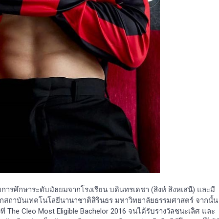
ี จบการศึกษาระดับมัธยมจากโรงเรียน บดินทรเดชา (สิงห์ สิงหเสนี) และมี
กสถาบันเทคโนโลยีนานาชาติสิรินธร มหาวิทยาลัยธรรมศาสตร์ จากนั้น
วที The Cleo Most Eligible Bachelor 2016 จนได้รับรางวัลชนะเลิศ และ