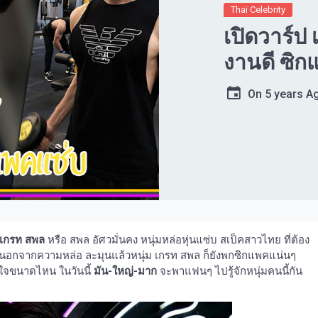
Thai Celebrity
เปิดวาร์ป 
งานดี ซิก
On
5 years A
เกรท สพล
หรือ สพล อัศวมั่นคง หนุ่มหล่อหุ่นแซ่บ สเป็คสาวไทย ที่ต้อง
ะนอกจากความหล่อ ละมุนแล้วหนุ่ม เกรท สพล ก็ยังพกซิกแพคแน่นๆ
งใจขนาดไหน ในวันนี้
มัน-ใหญ่-มาก
จะพาแฟนๆ ไปรู้จักหนุ่มคนนี้กัน