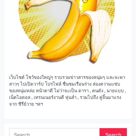
เว็บไซต์ โชว์ของใหญ่ๆ รวบรวมข่าวสารของหนุ่มๆ และจะพา
สาวๆ ไปเปิดวาร์ป โปรไฟล์ ชื่นชมเรือนร่าง ส่องความแซ่บ
ของหนุ่มหล่อ หน้าตาดี ไม่ว่าจะเป็น ดารา , คนดัง , นายแบบ ,
เน็ตไอดอล , เทรนเนอร์งานดี หุ่นล่ำ , รวมไปถึง คู่จิ้นมาแรง
จาก ซีรี่ย์วาย ฯลฯ
Search