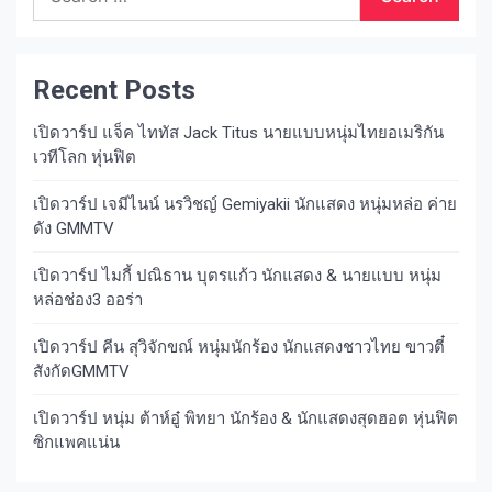
for:
Recent Posts
เปิดวาร์ป แจ็ค ไททัส Jack Titus นายแบบหนุ่มไทยอเมริกัน
เวทีโลก หุ่นฟิต
เปิดวาร์ป เจมีไนน์ นรวิชญ์ Gemiyakii นักแสดง หนุ่มหล่อ ค่าย
ดัง GMMTV
เปิดวาร์ป ไมกี้ ปณิธาน บุตรแก้ว นักแสดง & นายแบบ หนุ่ม
หล่อช่อง3 ออร่า
เปิดวาร์ป คีน สุวิจักขณ์ หนุ่มนักร้อง นักแสดงชาวไทย ขาวตี๋
สังกัดGMMTV
เปิดวาร์ป หนุ่ม ต้าห์อู๋ พิทยา นักร้อง & นักแสดงสุดฮอต หุ่นฟิต
ซิกแพคแน่น