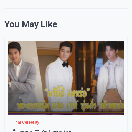
You May Like
Thai Celebrity
admin
On
3 years Ago