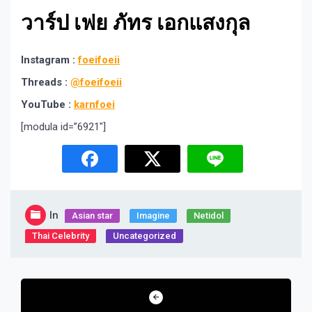
วาร์ป เฟย ภัทร เอกแสงกุล
Instagram :
foeifoeii
Threads :
@foeifoeii
YouTube :
karnfoei
[modula id=”6921″]
In
Asian star
Imagine​
Netidol
Thai Celebrity
Uncategorized
Post
navigation