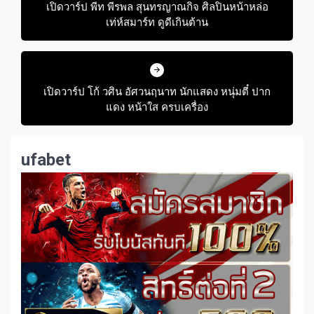
เปิดวาร์ป พีท พีรพล สุนทรญาณกิจ ศิลปินหน้าหล่อ
เท่ห์สมาร์ท ดูดีเกินต้าน
เปิดวาร์ป โก้ วศิน อัศวนฤนาท นักแสดง หนุ่มตี๋ ปาก
แดง หน้าใส ครบเครื่อง
ufabet