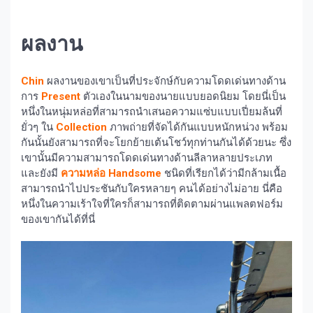
ผลงาน
Chin
ผลงานของเขาเป็นที่ประจักษ์กับความโดดเด่นทางด้าน
การ
Present
ตัวเองในนามของนายแบบยอดนิยม โดยนี่เป็น
หนึ่งในหนุ่มหล่อที่สามารถนำเสนอความแซ่บแบบเปี่ยมล้นที่
ยั่วๆ ใน
Collection
ภาพถ่ายที่จัดได้กันแบบหนักหน่วง พร้อม
กันนั้นยังสามารถที่จะโยกย้ายเต้นโชว์ทุกท่านกันได้ด้วยนะ ซึ่ง
เขานั้นมีความสามารถโดดเด่นทางด้านลีลาหลายประเภท
และยังมี
ความหล่อ Handsome
ชนิดที่เรียกได้ว่ามีกล้ามเนื้อ
สามารถนำไปประชันกับใครหลายๆ คนได้อย่างไม่อาย นี่คือ
หนึ่งในความเร้าใจที่ใครก็สามารถที่ติดตามผ่านแพลตฟอร์ม
ของเขากันได้ที่นี่