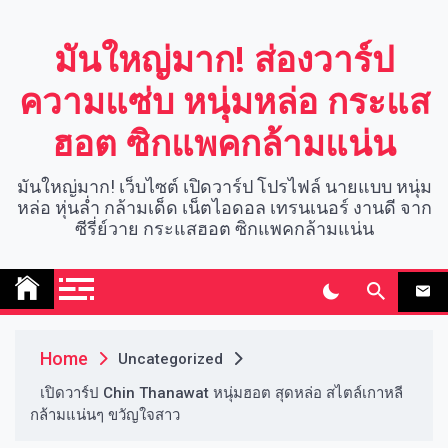
Skip
to
มันใหญ่มาก! ส่องวาร์ป
content
ความแซ่บ หนุ่มหล่อ กระแส
ฮอต ซิกแพคกล้ามแน่น
มันใหญ่มาก! เว็บไซต์ เปิดวาร์ป โปรไฟล์ นายแบบ หนุ่ม
หล่อ หุ่นล่ำ กล้ามเด็ด เน็ตไอดอล เทรนเนอร์ งานดี จาก
ซีรี่ย์วาย กระแสฮอต ซิกแพคกล้ามแน่น
Home
Uncategorized
เปิดวาร์ป Chin Thanawat หนุ่มฮอต สุดหล่อ สไตล์เกาหลี
กล้ามแน่นๆ ขวัญใจสาว