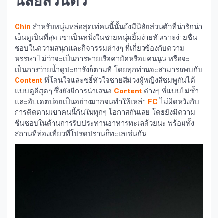
นิสัยส่วนตัว
Chin
สำหรับหนุ่มหล่อสุดเท่คนนี้นั้นยังมีนิสัยส่วนตัวที่น่ารักน่า
เอ็นดูเป็นที่สุด เขาเป็นหนึ่งในชายหนุ่มยิ้มง่ายหัวเราะง่ายชื่น
ชอบในความสนุกและกิจกรรมต่างๆ ที่เกี่ยวข้องกับความ
หรรษา ไม่ว่าจะเป็นการพายเรือคายัคหรือแคนนูน หรือจะ
เป็นการว่ายน้ำดูปะการังก็ตามที โดยทุกท่านจะสามารถพบกับ
Content
ที่โดนใจและขยี้หัวใจชายสีม่วงผู้หญิงสีชมพูกันได้
แบบดูดีสุดๆ ซึ่งยังมีการนำเสนอ
Content
ต่างๆ ที่แบบไม่ซ้ำ
และอัปเดตบ่อยเป็นอย่างมากจนทำให้เหล่า
FC
ไม่ผิดหวังกับ
การติดตามเขาคนนี้กันในทุกๆ โอกาสกันเลย โดยยังมีความ
ชื่นชอบในด้านการรับประทานอาหารทะเลด้วยนะ พร้อมทั้ง
สถานที่ท่องเที่ยวที่โปรดปรานก็ทะเลเช่นกัน