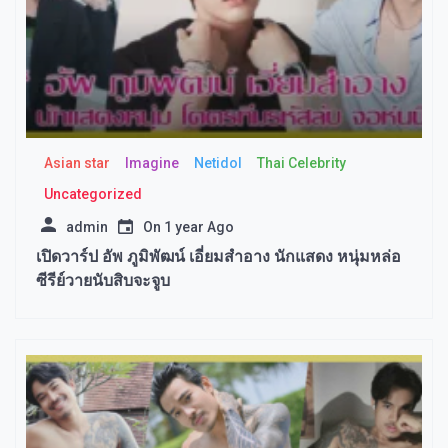
Asian star
Imagine​
Netidol
Thai Celebrity
Uncategorized
admin
On
1 year Ago
เปิดวาร์ป อัพ ภูมิพัฒน์ เอี่ยมสำอาง นักแสดง หนุ่มหล่อ
ซีรีย์วายนับสิบจะจูบ