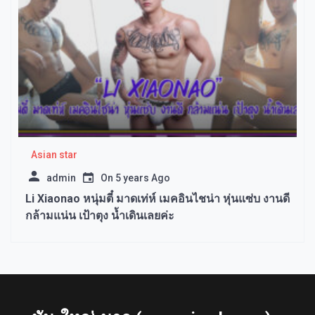
Asian star
admin
On
5 years Ago
Li Xiaonao หนุ่มตี๋ มาดเท่ห์ เมคอินไชน่า หุ่นแซ่บ งานดี
กล้ามแน่น เป้าตุง น้ำเดินเลยค่ะ