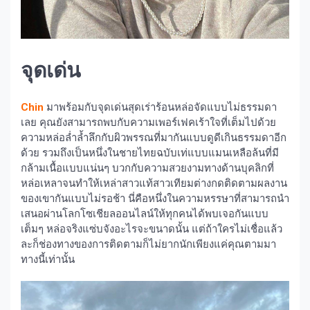
จุดเด่น
Chin
มาพร้อมกับจุดเด่นสุดเร่าร้อนหล่อจัดแบบไม่ธรรมดา
เลย คุณยังสามารถพบกับความเพอร์เฟคเร้าใจที่เต็มไปด้วย
ความหล่อล่ำล้ำลึกกับผิวพรรณที่มากันแบบดูดีเกินธรรมดาอีก
ด้วย รวมถึงเป็นหนึ่งในชายไทยฉบับเท่แบบแมนเหลือล้นที่มี
กล้ามเนื้อแบบแน่นๆ บวกกับความสวยงามทางด้านบุคลิกที่
หล่อเหลาจนทำให้เหล่าสาวแท้สาวเทียมต่างกดติดตามผลงาน
ของเขากันแบบไม่รอช้า นี่คือหนึ่งในความหรรษาที่สามารถนำ
เสนอผ่านโลกโซเชียลออนไลน์ให้ทุกคนได้พบเจอกันแบบ
เต็มๆ หล่อจริงแซ่บจังอะไรจะขนาดนั้น แต่ถ้าใครไม่เชื่อแล้ว
ละก็ช่องทางของการติดตามก็ไม่ยากนักเพียงแค่คุณตามมา
ทางนี้เท่านั้น