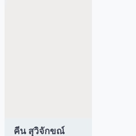
คีน สุวิจักขณ์