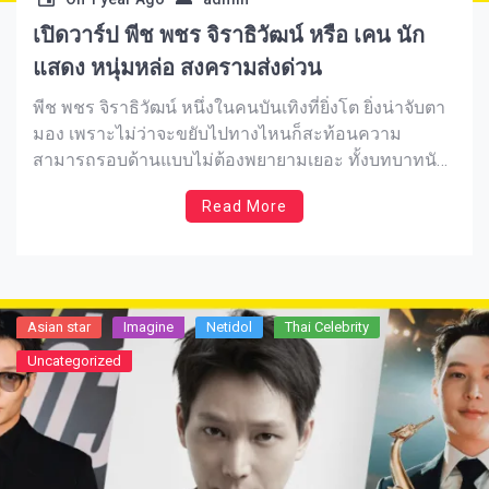
เปิดวาร์ป พีช พชร จิราธิวัฒน์ หรือ เคน นัก
แสดง หนุ่มหล่อ สงครามส่งด่วน
พีช พชร จิราธิวัฒน์ หนึ่งในคนบันเทิงที่ยิ่งโต ยิ่งน่าจับตา
มอง เพราะไม่ว่าจะขยับไปทางไหนก็สะท้อนความ
สามารถรอบด้านแบบไม่ต้องพยายามเยอะ ทั้งบทบาทนัก
แสดง นักดนตรี ไปจนถึงนักธุรกิจ Pachara Marcel
Read More
Chirathivat รุ่นใหม่ไฟแรงที่น่าภูมิใจ ยิ่งในซีรีส์ สงคราม
ส่งด่วน ที่ออนแอร์บน Netflix ล่าสุด ยิ่งเป็นอีกก้าวที่แสดง
ให้เห็นถึงพัฒนาการของเขาแบบเต็มขั้น ด้วยมาดสุขุม
ภูมิฐาน และการสื่ออารมณ์ที่เหนือชั้นแบบไม่ต้องพึ่งพา
โปรไฟล์ และวันนี้เราจึงขอพาคุณมาสำรวจเส้นทางความ
Asian star
Imagine​
Netidol
Thai Celebrity
สำเร็จของเขาแบบจัดเต็มกัน ว่าเบื้องหลังความหล่อและลุ
Uncategorized
คเนี้ยบแบบนี้ มีอะไรที่น่าชื่นชมมากกว่าที่คิดบ้าง