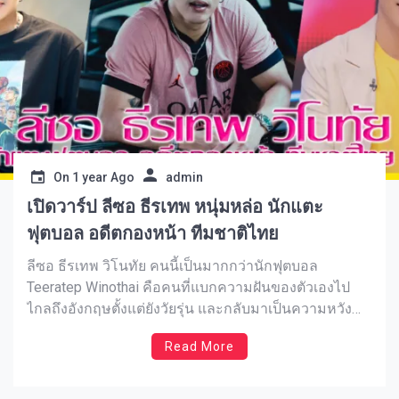
On
1 year Ago
admin
เปิดวาร์ป ลีซอ ธีรเทพ หนุ่มหล่อ นักแตะ
ฟุตบอล อดีตกองหน้า ทีมชาติไทย
ลีซอ ธีรเทพ วิโนทัย คนนี้เป็นมากกว่านักฟุตบอล
Teeratep Winothai คือคนที่แบกความฝันของตัวเองไป
ไกลถึงอังกฤษตั้งแต่ยังวัยรุ่น และกลับมาเป็นความหวัง
ของทีมชาติไทยในช่วงเวลาสำคัญ Leesawls ทำแฮต
Read More
ทริกในนัดชิงซีเกมส์ แถมยังพาทีมคว้าแชมป์อย่างสง่า
งามหลายสมัย ไม่ใช่แค่เรื่องฝีเท้าเท่านั้น แต่ทัศนคติและ
ความคิดของลีซอก็กลายเป็นแบบอย่างของนักกีฬารุ่น