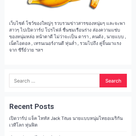
เว็บไซต์ โชว์ของใหญ่ๆ รวบรวมข่าวสารของหนุ่มๆ และจะพา
สาวๆ ไปเปิดวาร์ป โปรไฟล์ ชื่นชมเรือนร่าง ส่องความแซ่บ
ของหนุ่มหล่อ หน้าตาดี ไม่ว่าจะเป็น ดารา , คนดัง , นายแบบ ,
เน็ตไอดอล , เทรนเนอร์งานดี หุ่นล่ำ , รวมไปถึง คู่จิ้นมาแรง
จาก ซีรี่ย์วาย ฯลฯ
Search
for:
Recent Posts
เปิดวาร์ป แจ็ค ไททัส Jack Titus นายแบบหนุ่มไทยอเมริกัน
เวทีโลก หุ่นฟิต