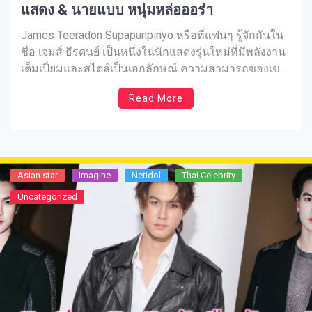
แสดง & นายแบบ หนุ่มหล่อออร่า
James Teeradon Supapunpinyo หรือที่แฟนๆ รู้จักกันใน
ชื่อ เจมส์ ธีรดนย์ เป็นหนึ่งในนักแสดงรุ่นใหม่ที่มีพลังงาน
เต็มเปี่ยมและสไตล์เป็นเอกลักษณ์ ความสามารถของเขา
ไม่ได้หยุดอยู่แค่การแสดง แต่ยังรวมถึงการร้องเพลงและ
Read More
การเป็นนายแบบที่โดดเด่นอีกด้วย จุดเริ่มต้นจาก
Hormones The Next Gen กลายเป็นใบเบิกทางที่ทำให้ทุก
สายตาหันมาจับตามองเขาอย่างจริงจัง ด้วยบุคลิกน่า
ค้นหาและผลงานที่หลากหลายทำให้เขากลายเป็นขวัญใจ
วัยรุ่นยุคใหม่ได้ไม่ยาก เพราะฉะนั้นมาทำความรู้จักกับ
Asian star
Imagine​
Netidol
Thai Celebrity
หนุ่มคนนี้ให้มากขึ้นกันเลยดีกว่า
Uncategorized