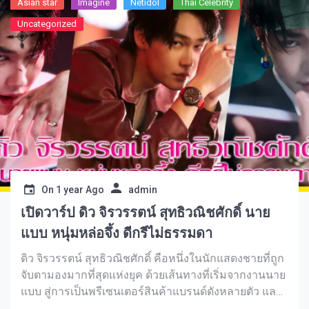
Asian star
Imagine​
Netidol
Thai Celebrity
เลขาตัวตึง นอกจากนี้ยังมีผลงานอื่นๆ ในวงการบันเทิง
Uncategorized
มากมายหลายด้าน ไม่ว่าจะเป็นคอนเทนต์ครีเอเตอร์ และ
เพิ่งจะทำการแสดง Take Show เดี่ยวครั้งแรกเมื่อช่วงต้นปี
2025 ที่ผ่านมานี้เอง มีรายการต่างๆ ที่เขาได้ไปออกนั่งพุด
คุย เรียกได้ว่าเป็นอีกหนึ่งอินฟลูฯ และนักแสดงคนดังที่มี
ความสามารถ และนิสัยดีน่ารักเฟรนลี่มากๆ และเชื่อว่า
จะมีผลงานที่น่าสนใจ และมีอนาคตในเส้นทางบันเทิงที่
สดใสแน่นอน
On
1 year Ago
admin
เปิดวาร์ป ดิว จิรวรรตน์ สุทธิวณิชศักดิ์ นาย
แบบ หนุ่มหล่อจึ้ง ดีกรีไม่ธรรมดา
ดิว จิรวรรตน์ สุทธิวณิชศักดิ์ คือหนึ่งในนักแสดงชายที่ถูก
จับตามองมากที่สุดแห่งยุค ด้วยเส้นทางที่เริ่มจากงานนาย
แบบ สู่การเป็นพรีเซนเตอร์สินค้าแบรนด์ดังหลายตัว และ
ไต่ระดับขึ้นมาเป็นนักแสดงเต็มตัวในสังกัด GMMTV เขามี