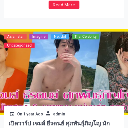
Read More
จุดเด่นด้านภาพลักษณ์ที่เฉียบคม บุคลิกนิ่งเท่ แต่สามารถ
ตีบทแตกได้หลายแนว ขณะเดียวกันก็มีพื้นฐานด้านการ
ออกแบบสื่อและมัลติมีเดียในตัว ทำให้เขาเข้าใจการ
ทำงานเบื้องหลังสื่อบันเทิงด้วย ล่าสุดกับบทบาท Friend of
FRED จากแบรนด์ระดับโลก ยิ่งตอกย้ำว่าเขาคือนักแสดง
Asian star
Imagine​
Netidol
Thai Celebrity
ที่กำลังไปได้ไกลในหลายมิติจริงๆ และตอนนี้คือจังหวะที่
Uncategorized
ดีที่เราจะพาคุณไปทำความรู้จักเขาให้มากขึ้น ประวัติ
ความเป็นมา ดิว ดิว จิรวรรตน์ สุทธิวณิชศักดิ์ ยกให้เป็น
อีกหนึ่งนักแสดงที่มีมีเซนส์ด้านความงามและการ
แสดงออกอย่างมีสไตล์ โดยเขาเริ่มเป็นที่รู้จักจากการเข้า
ร่วมรายการ The Face Men Thailand Season 3 ก่อนจะมี
โอกาสเข้าสู่วงการแสดงแบบเต็มตัวภายใต้สังกัด GMMTV
ซึ่งถือเป็นก้าวสำคัญที่เปิดทางให้ผู้ชมได้เห็นศักยภาพของ
เขาอย่างชัดเจน หลังจากเซ็นสัญญากับ GMMTV ดิว ก็เริ่ม
ได้รับบทบาทหลากหลาย ทั้งในซีรีส์วายและดราม่า โดย
เฉพาะการรับบท กาบัง ใน จังหวะหัวใจนายสะอาด ที่
On
1 year Ago
admin
ทำให้เขาเริ่มเป็นที่จดจำมากขึ้น แต่ผลงานที่แจ้งเกิดเต็ม
เปิดวาร์ป เจมส์ ธีรดนย์ ศุภพันธุ์ภิญโญ นัก
ตัวคือบท ภัทร ใน แค่เพื่อนครับเพื่อน […]