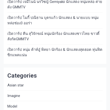
เปิดวาร์ป เจมีไนน์ นรวิชญ์ Gemiyakii นักแสดง หนุ่มหล่อ ค่าย
ดัง GMMTV
เปิดวาร์ป ไมกี้ ปณิธาน บุตรแก้ว นักแสดง & นายแบบ หนุ่ม
หล่อช่อง3 ออร่า
เปิดวาร์ป คีน สุวิจักขณ์ หนุ่มนักร้อง นักแสดงชาวไทย ขาวตี๋
สังกัดGMMTV
เปิดวาร์ป หนุ่ม ต้าห์อู๋ พิทยา นักร้อง & นักแสดงสุดฮอต หุ่นฟิต
ซิกแพคแน่น
Categories
Asian star
Imagine​
Model