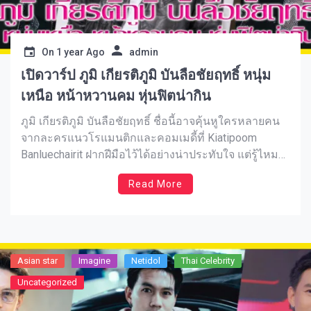
On
1 year Ago
admin
เปิดวาร์ป ภูมิ เกียรติภูมิ บันลือชัยฤทธิ์ หนุ่ม
เหนือ หน้าหวานคม หุ่นฟิตน่ากิน
ภูมิ เกียรติภูมิ บันลือชัยฤทธิ์ ชื่อนี้อาจคุ้นหูใครหลายคน
จากละครแนวโรแมนติกและคอมเมดี้ที่ Kiatipoom
Banluechairit ฝากฝีมือไว้ได้อย่างน่าประทับใจ แต่รู้ไหม
ว่าเบื้องหลังความสำเร็จของภูมิคือการฝึกฝนและลงมือ
Read More
ทำแบบไม่ยอมแพ้ ไม่ใช่แค่หน้าตาหรือโชคช่วย แต่เป็น
ความตั้งใจที่ทำให้เขาเติบโตในวงการได้อย่างมั่นคง และ
ในวันนี้เราจะพาไปสำรวจเส้นทางและมุมที่คุณอาจยังไม่
เคยรู้เกี่ยวกับเขากัน
Asian star
Imagine​
Netidol
Thai Celebrity
Uncategorized