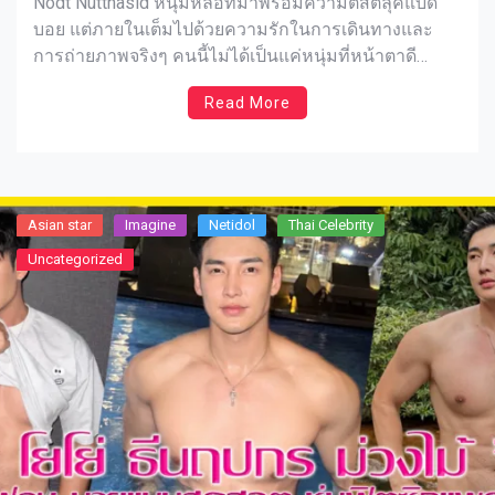
Nodt Nutthasid หนุ่มหล่อที่มาพร้อมความติสต์ลุคแบด
บอย แต่ภายในเต็มไปด้วยความรักในการเดินทางและ
การถ่ายภาพจริงๆ คนนี้ไม่ได้เป็นแค่หนุ่มที่หน้าตาดี
เท่านั้น แต่ยังมีความสามารถที่ทำให้ น๊อต ณัฐสิทธิ์
Read More
ปัญญางาม กลายเป็นที่รู้จักอย่างรวดเร็ว โดยเฉพาะการ
รับบทบอดี้การ์ดสุดเท่ใน KinnPorsche The Series จน
กลายเป็นที่รู้จักในวงกว้าง ทั้งในจอและนอกจอ อีกทั้งเขา
ยังเป็นหนุ่มรักการผจญภัย ถ่ายภาพและเดินทางไปในที่
ต่างๆ ที่สร้างแรงบันดาลใจให้กับหลายคน อยากรู้จักเขา
Asian star
Imagine​
Netidol
Thai Celebrity
มากขึ้นไหม? มาติดตามเรื่องราวชีวิตของเขากันเลย
Uncategorized