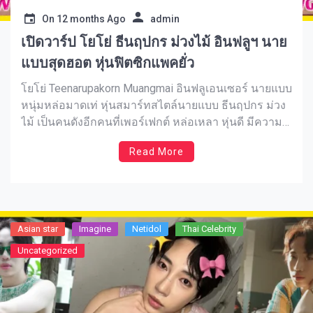
On
12 months Ago
admin
เปิดวาร์ป โยโย่ ธีนฤปกร ม่วงไม้ อินฟลูฯ นาย
แบบสุดฮอต หุ่นฟิตซิกแพคยั่ว
โยโย่ Teenarupakorn Muangmai อินฟลูเอนเซอร์ นายแบบ
หนุ่มหล่อมาดเท่ หุ่นสมาร์ทสไตล์นายแบบ ธีนฤปกร ม่วง
ไม้ เป็นคนดังอีกคนที่เพอร์เฟกต์ หล่อเหลา หุ่นดี มีความ
สามารถรอบด้าน ไม่ว่าจะเป็นความสามารถทางด้านกา
Read More
ถ่ายแบบ เดินแบบ การันตีได้จากรางวัลล่าสุดที่ได้คว้ามา
Mister Top Model Of Universe 2024 และเขายังขึ้นแท่น
เป็นเจ้าของธุรกิจหลายกิจการ และยังเป็นผู้ก่อตั้ง
โครงการที่ดีต่อสังคม โปรเจกต์ Voice To Inspire เป็น
โครงการที่ทำมาได้ 5 ปีแล้ว เป็นโครงการเกี่ยวกับการพูด
Asian star
Imagine​
Netidol
Thai Celebrity
สร้างแรงบันดาลใจ โดยเดินทางไปตามโรงเรียนต่างๆ
Uncategorized
เพื่อพูดคุยสื่อสารสร้างแรงบันดาลใจให้เด็กๆ กล้าที่จะฝัน
มีความฝัน มีแรงบันดาลใจในการทำสิ่งต่างๆ และเมื่อได้
เข้าไปส่องบน IG บน TikTok ก็ต้องว้าวกับความสามารถ
ทางด้านการดำน้ำ มีเวลาว่างเมื่อไรเขาจะไปดำน้ำทะเล