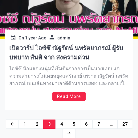
On
1 year Ago
admin
เปิดวาร์ป ไอซ์ซึ ณัฐรัตน์ นพรัตยาภรณ์ ผู้รับ
บทบาท สันติ จาก สงครามด่วน
ไอซ์ซึ นักแสดงหนุ่มที่เริ่มต้นจากการเป็นนายแบบ แต่
ความสามารถไม่เคยหยุดแค่รันเวย์ เพราะ ณัฐรัตน์ นพรัต
ยาภรณ์ เบนเส้นทางมาเอาดีด้านการแสดง และกลายเป็น
อีกหนึ่งคนคุณภาพที่วงการบันเทิงไทยต้องจับตามอง ด้วย
Read More
คาแรกเตอร์ที่ไม่ซ้ำกันในแต่ละบท ไม่ว่าจะเป็นบทบู๊
ดราม่า หรือคาแรกเตอร์ลึกทางจิตใจ Natara
Nopparatayapon ก็สวมวิญญาณตัวละครได้เนียนชนิดที่
คนดูแทบไม่รู้ว่าเขาคือคน ดังนั้นถ้าใครยังไม่รู้จักหนุ่ม
Posts
1
2
3
4
5
6
7
…
27
มากฝีมือคนนี้ดีพอ บทความนี้แหละจะพาคุณไปรู้จักเขา
navigation
แบบละเอียดยิบกันเลย