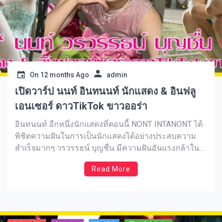
ต่างๆ เรียกได้ว่าเป็นหนุ่มหล่อที่ครบเครื่องมากๆ
On
12 months Ago
admin
เปิดวาร์ป นนท์ อินทนนท์ นักแสดง & อินฟลู
เอนเซอร์ ดาวTikTok ขาวออร่า
อินทนนท์ อีกหนึ่งนักแสดงที่ตอนนี้ NONT INTANONT ได้
พิชิตความฝันในการเป็นนักแสดงได้อย่างประสบความ
สำเร็จมากๆ วรวรรธน์ บุญชื่น มีความฝันอันแรงกล้าใน
การเป็นนักแสดง และเริ่มเป็นนักแสดงตังแต่ช่วงประถม
Read More
ศึกษาแล้ว ไม่ว่าจะเป็นการแสดงลละครเวที การแสดง
ต่างๆ ทำให้เขายิ่งชื่นชอบในศาสตร์การแสดงมากๆ และ
ความฝันนั้นก็อยู่ในใจของเขาตลอดมา จนปัจจุบันได้เป็น
นักแสดงจริงๆ กับผลงานการแสดงทั้งภาพยนตร์ เเก๊งป่วน
สืบข่าว เรื่องพี่นาค 4 และผลงานซีรีส์เรื่องบอสมั่นหน้ากับ