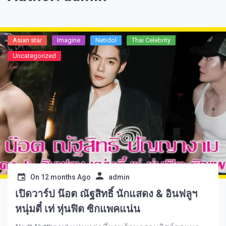
Asian star
Imagine​
Netidol
Thai Celebrity
Uncategorized
On
12 months Ago
admin
เปิดวาร์ป น๊อต ณัฐสิทธิ์ นักแสดง & อินฟลูฯ
หนุ่มตี๋ เท่ หุ่นฟิต ซิกแพคแน่น