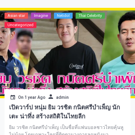
ใหม่หลายคน บางครั้งเส้นทางของเขาก็ไม่ได้ราบรื่น แต่
เขาไม่เคยหยุดพัฒนา และนั่นคือสิ่งที่ทำให้เขาน่าสนใจ
Asian star
Imagine​
Netidol
Thai Celebrity
มากจริงๆ ถ้าอยากรู้จักเขาให้มากกว่านี้ มาติดตามกันเลย
Uncategorized
On
1 year Ago
admin
เปิดวาร์ป หนุ่ม ยิม วรชิต กนิตศรีบำเพ็ญ นัก
เตะ น่าทึ่ง สร้างสถิติในไทยลีก
ยิม วรชิต กนิตศรีบำเพ็ญ เป็นชื่อที่แฟนบอลชาวไทยคุ้นหู
ไม่น้อย โดยเฉพาะใครที่ติดตามวงการลูกหนังมา